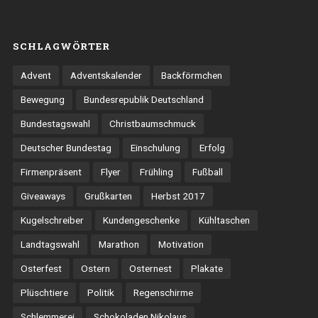
SCHLAGWÖRTER
Advent
Adventskalender
Backförmchen
Bewegung
Bundesrepublik Deutschland
Bundestagswahl
Christbaumschmuck
Deutscher Bundestag
Einschulung
Erfolg
Firmenpräsent
Flyer
Frühling
Fußball
Giveaways
Grußkarten
Herbst 2017
Kugelschreiber
Kundengeschenke
Kühltaschen
Landtagswahl
Marathon
Motivation
Osterfest
Ostern
Osternest
Plakate
Plüschtiere
Politik
Regenschirme
Schlemmerei
Schokoladen Nikolaus