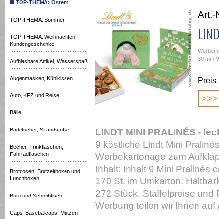
TOP-THEMA: Ostern
Art.
TOP-THEMA: Sommer
LIND
TOP-THEMA: Weihnachten -
Kundengeschenke
Werbemit
30 mm V
Aufblasbare Artikel, Wasserspaß
Augenmasken, Kühlkissen
Preis
Auto, KFZ und Reise
>>>
Bälle
Badetücher, Strandstühle
LINDT MINI PRALINÉS - le
9 köstliche Lindt Mini Praliné
Becher, Trinkflaschen,
Fahrradflaschen
Werbekartonage zum Aufklapp
Inhalt: Inhalt 9 Mini Pralinés 
Brotdosen, Brotzeitboxen und
Lunchboxen
170 St. im Umkarton. Haltbar
272 Stück. Staffelpreise und P
Büro und Schreibtisch
Werbung teilen wir Ihnen auf 
Caps, Baseballcaps, Mützen