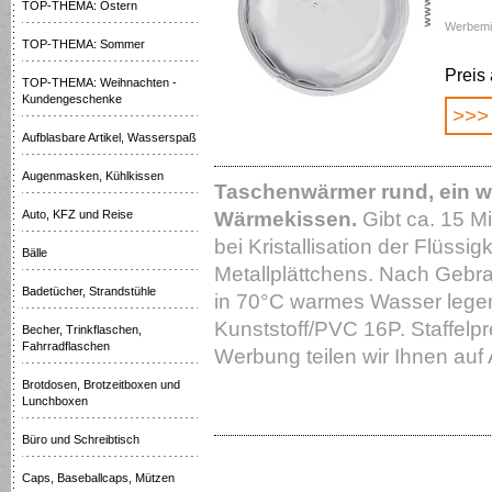
TOP-THEMA: Ostern
Werbemit
TOP-THEMA: Sommer
Preis
TOP-THEMA: Weihnachten -
Kundengeschenke
>>>
Aufblasbare Artikel, Wasserspaß
Augenmasken, Kühlkissen
Taschenwärmer rund, ein w
Auto, KFZ und Reise
Wärmekissen.
Gibt ca. 15 M
bei Kristallisation der Flüssi
Bälle
Metallplättchens. Nach Geb
Badetücher, Strandstühle
in 70°C warmes Wasser legen
Kunststoff/PVC 16P. Staffelpre
Becher, Trinkflaschen,
Fahrradflaschen
Werbung teilen wir Ihnen auf 
Brotdosen, Brotzeitboxen und
Lunchboxen
Büro und Schreibtisch
Caps, Baseballcaps, Mützen