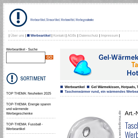
Werbeartikel, Streuartikel, Werbemittel, Werbegeschenke
|
Über uns
|
Werbeartikel
|
Kontakt
|
AGBs
|
Datenschutz
|
Impressum
|
Werbeartikel - Suche
Werbeartikel
Gel Wärmekissen, Hotpads,
Taschenwärmer rund, ein wärmendes Werbear
TOP THEMA: Neuheiten 2025
TOP-THEMA: Energie sparen
und wärmende
Art.-
Werbegeschenke
Tasc
TOP-THEMA: Fussball -
Werbeartikel
Werb