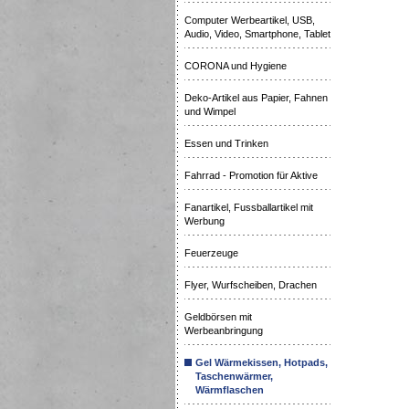
Computer Werbeartikel, USB,
Audio, Video, Smartphone, Tablet
CORONA und Hygiene
Deko-Artikel aus Papier, Fahnen
und Wimpel
Essen und Trinken
Fahrrad - Promotion für Aktive
Fanartikel, Fussballartikel mit
Werbung
Feuerzeuge
Flyer, Wurfscheiben, Drachen
Geldbörsen mit
Werbeanbringung
Gel Wärmekissen, Hotpads,
Taschenwärmer,
Wärmflaschen