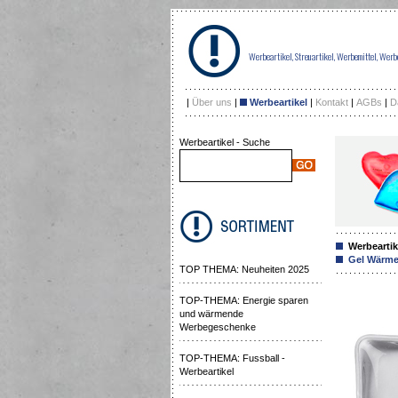
Werbeartikel, Streuartikel, Werbemittel, Wer
|
Über uns
|
Werbeartikel
|
Kontakt
|
AGBs
|
D
Werbeartikel - Suche
Werbeartik
Gel Wärmek
TOP THEMA: Neuheiten 2025
TOP-THEMA: Energie sparen
und wärmende
Werbegeschenke
TOP-THEMA: Fussball -
Werbeartikel