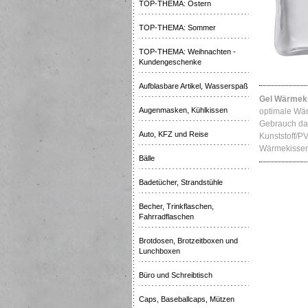
TOP-THEMA: Ostern
TOP-THEMA: Sommer
TOP-THEMA: Weihnachten -
Kundengeschenke
Aufblasbare Artikel, Wasserspaß
Gel Wärmeki
Augenmasken, Kühlkissen
optimale Wär
Gebrauch da
Auto, KFZ und Reise
Kunststoff/PV
Wärmekissen 
Bälle
Badetücher, Strandstühle
Becher, Trinkflaschen,
Fahrradflaschen
Brotdosen, Brotzeitboxen und
Lunchboxen
Büro und Schreibtisch
Caps, Baseballcaps, Mützen