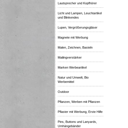
Lautsprecher und Kopfhörer
Licht und Lampen, Leuchtartikel
und Blinkendes
Lupen, Vergrößerungsgläser
Magnete mit Werbung
Malen, Zeichnen, Basteln
Mailingverstärker
Marken Werbeartikel
Natur und Umwelt, Bio
Werbemittel
Outdoor
Pflanzen, Werben mit Pflanzen
Pflaster mit Werbung, Erste Hilfe
Pins, Buttons und Lanyards,
Umhängebänder