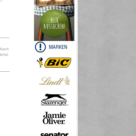
 =
. Nach
rial: