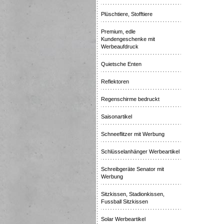
Plüschtiere, Stofftiere
Premium, edle
Kundengeschenke mit
Werbeaufdruck
Quietsche Enten
Reflektoren
Regenschirme bedruckt
Saisonartikel
Schneeflitzer mit Werbung
Schlüsselanhänger Werbeartikel
Schreibgeräte Senator mit
Werbung
Sitzkissen, Stadionkissen,
Fussball Sitzkissen
Solar Werbeartikel