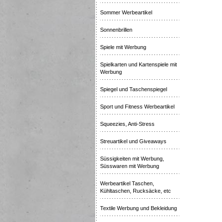
Sommer Werbeartikel
Sonnenbrillen
Spiele mit Werbung
Spielkarten und Kartenspiele mit
Werbung
Spiegel und Taschenspiegel
Sport und Fitness Werbeartikel
Squeezies, Anti-Stress
Streuartikel und Giveaways
Süssigkeiten mit Werbung,
Süsswaren mit Werbung
Werbeartikel Taschen,
Kühltaschen, Rucksäcke, etc
Textile Werbung und Bekleidung