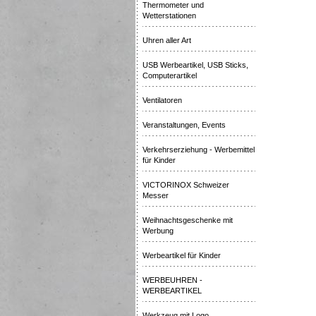
Thermometer und
Wetterstationen
Uhren aller Art
USB Werbeartikel, USB Sticks,
Computerartikel
Ventilatoren
Veranstaltungen, Events
Verkehrserziehung - Werbemittel
für Kinder
VICTORINOX Schweizer
Messer
Weihnachtsgeschenke mit
Werbung
Werbeartikel für Kinder
WERBEUHREN -
WERBEARTIKEL
Werkzeug mit Logo