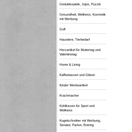
Geduldsspiele, Jojos, Puzzle
Gesundheit, Wellness, Kosmetik
mit Werbung
Golf
Haustiere, Tierbedarf
Herzartikel für Muttertag und
Valentinstag
Home & Living
Kaffeetassen und Gläser
Kinder Werbeartikel
Krachmacher
Kühlkissen für Sport und
Wellness
Kugelschreiber mit Werbung,
Senator, Parker, Rotring