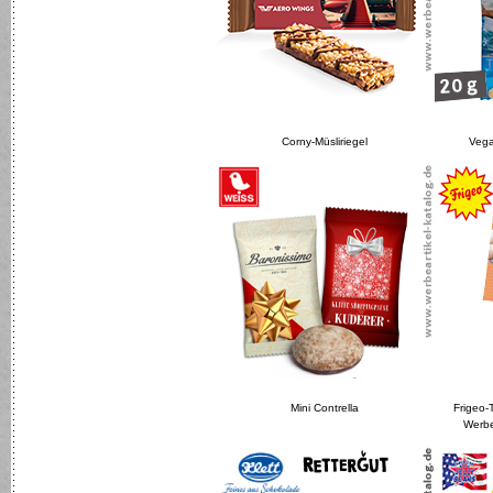
Corny-Müsliriegel
Vega
Mini Contrella
Frigeo-
Werbea