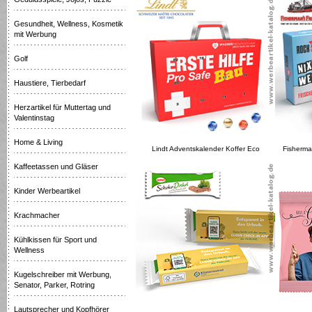
Gesundheit, Wellness, Kosmetik
mit Werbung
Golf
Haustiere, Tierbedarf
Herzartikel für Muttertag und
Valentinstag
Home & Living
Lindt Adventskalender Koffer Eco
Fisherma
Kaffeetassen und Gläser
Kinder Werbeartikel
Krachmacher
Kühlkissen für Sport und
Wellness
Kugelschreiber mit Werbung,
Senator, Parker, Rotring
Lautsprecher und Kopfhörer