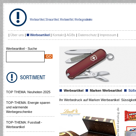
Werbeartikel, Streuartikel, Werbemittel, Werbegeschenke
|
Über uns
|
Werbeartikel
|
Kontakt
|
AGBs
|
Datenschutz
|
Impressum
|
Werbeartikel - Suche
Werbeartikel
Marken Werbeartikel
Süße 
TOP THEMA: Neuheiten 2025
Ihr Werbedruck auf Marken Werbeartikel Süssigkeite
TOP-THEMA: Energie sparen
und wärmende
Werbegeschenke
TOP-THEMA: Fussball -
Werbeartikel