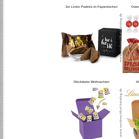
3er Lindor Pralinés im Papiertütchen
Oster
Glückskeks Weihnachten
Al