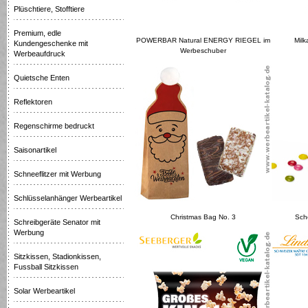
Plüschtiere, Stofftiere
Premium, edle
POWERBAR Natural ENERGY RIEGEL im
Milk
Kundengeschenke mit
Werbeschuber
Werbeaufdruck
Quietsche Enten
Reflektoren
Regenschirme bedruckt
Saisonartikel
Schneeflitzer mit Werbung
Schlüsselanhänger Werbeartikel
Christmas Bag No. 3
Scho
Schreibgeräte Senator mit
Werbung
Sitzkissen, Stadionkissen,
Fussball Sitzkissen
Solar Werbeartikel