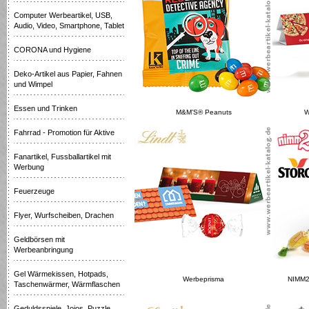
Computer Werbeartikel, USB,
Audio, Video, Smartphone, Tablet
CORONA und Hygiene
Deko-Artikel aus Papier, Fahnen
und Wimpel
Essen und Trinken
M&M’S® Peanuts
W
Fahrrad - Promotion für Aktive
Fanartikel, Fussballartikel mit
Werbung
Feuerzeuge
Flyer, Wurfscheiben, Drachen
Geldbörsen mit
Werbeanbringung
Gel Wärmekissen, Hotpads,
Werbeprisma
NIMM2
Taschenwärmer, Wärmflaschen
Geduldsspiele, Jojos, Puzzle