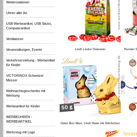
Wetterstationen
Uhren aller Art
USB Werbeartikel, USB Sticks,
Computerartikel
Ventilatoren
Lindt Lindor Ostereier
Runder S
Veranstaltungen, Events
Verkehrserziehung - Werbemittel
für Kinder
VICTORINOX Schweizer
Messer
Weihnachtsgeschenke mit
Werbung
Werbeartikel für Kinder
WERBEUHREN -
WERBEARTIKEL
Oster Box Maxi, Lindt Hase mit Glöckchen
Werkzeug mit Logo