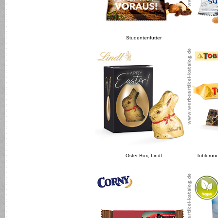
Studentenfutter
Oster-Box, Lindt
Tobleron