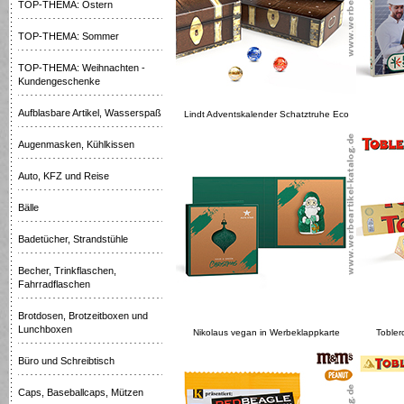
TOP-THEMA: Ostern
TOP-THEMA: Sommer
TOP-THEMA: Weihnachten -
Kundengeschenke
Aufblasbare Artikel, Wasserspaß
Lindt Adventskalender Schatztruhe Eco
Augenmasken, Kühlkissen
Auto, KFZ und Reise
Bälle
Badetücher, Strandstühle
Becher, Trinkflaschen,
Fahrradflaschen
Brotdosen, Brotzeitboxen und
Lunchboxen
Nikolaus vegan in Werbeklappkarte
Tobler
Büro und Schreibtisch
Caps, Baseballcaps, Mützen