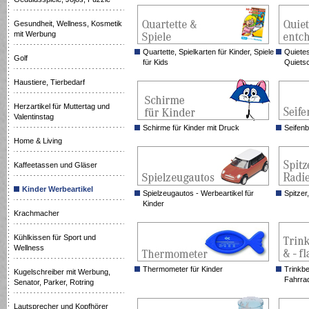
Gesundheit, Wellness, Kosmetik
mit Werbung
Quartette, Spielkarten für Kinder, Spiele
Quiete
Golf
für Kids
Quietsc
Haustiere, Tierbedarf
Herzartikel für Muttertag und
Valentinstag
Schirme für Kinder mit Druck
Seifenb
Home & Living
Kaffeetassen und Gläser
Kinder Werbeartikel
Spielzeugautos - Werbeartikel für
Spitzer
Kinder
Krachmacher
Kühlkissen für Sport und
Wellness
Thermometer für Kinder
Trinkbe
Kugelschreiber mit Werbung,
Fahrra
Senator, Parker, Rotring
Lautsprecher und Kopfhörer