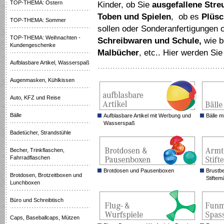
TOP-THEMA: Ostern
Kinder, ob Sie
ausgefallene Streu
Toben und Spielen
, ob es
Plüsc
TOP-THEMA: Sommer
sollen oder Sonderanfertigungen 
TOP-THEMA: Weihnachten -
Schreibwaren und Schule,
wie b
Kundengeschenke
Malbücher
, etc.. Hier werden Si
Aufblasbare Artikel, Wasserspaß
Augenmasken, Kühlkissen
Auto, KFZ und Reise
Bälle
Aufblasbare Artikel mit Werbung und
Bälle m
Wasserspaß
Badetücher, Strandstühle
Becher, Trinkflaschen,
Fahrradflaschen
Brotdosen und Pausenboxen
Brustbe
Brotdosen, Brotzeitboxen und
Stifte
Lunchboxen
Büro und Schreibtisch
Caps, Baseballcaps, Mützen