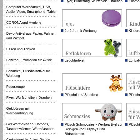
Flyer, Bumerang, Wurfspiele, Drachen
Funmas
Computer Werbeartikel, USB,
Audio, Video, Smartphone, Tablet
CORONA und Hygiene
Jo-Jo´s mit Werbung
Kinder
Deko-Artikel aus Papier, Fahnen
und Wimpel
Essen und Trinken
Fahrrad - Promotion für Aktive
Leuchtartikel
Luftbal
Fanartikel, Fussballartikel mit
Werbung
Feuerzeuge
Plüschtiere / Stofftiere
Plüsch
Flyer, Wurfscheiben, Drachen
Geldbörsen mit
Werbeanbringung
Gel Wärmekissen, Hotpads,
Plüsch Schmoozies - Werbeartikel zum
Plüscht
Taschenwärmer, Wärmflaschen
Reinigen von Displays und
Bildschirmen
Geduldsspiele, Jojos, Puzzle