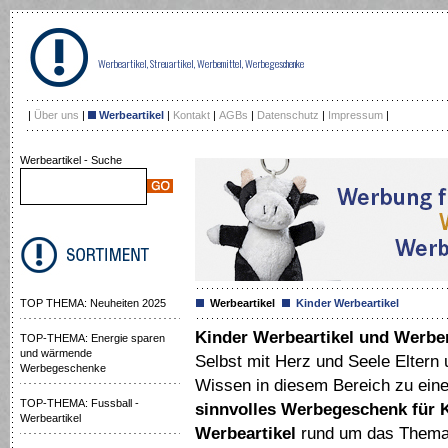
Werbeartikel, Streuartikel, Werbemittel, Werbegeschenke
|
Über uns
|
Werbeartikel
|
Kontakt
|
AGBs
|
Datenschutz
|
Impressum
|
Werbeartikel - Suche
TOP THEMA: Neuheiten 2025
Werbeartikel
Kinder Werbeartikel
Kinder Werbeartikel und Werbe
TOP-THEMA: Energie sparen
und wärmende
Selbst mit Herz und Seele Eltern
Werbegeschenke
Wissen in diesem Bereich zu ein
TOP-THEMA: Fussball -
sinnvolles Werbegeschenk für 
Werbeartikel
Werbeartikel
rund um das Them